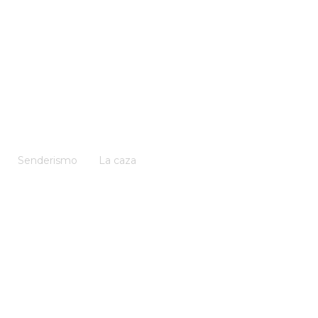
Senderismo
La caza