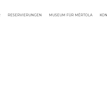
R
RESERVIERUNGEN
MUSEUM FÜR MÉRTOLA
KON
s de uso e política de priva